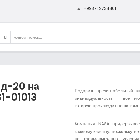
Тел: +99871 2734401
д-20 на
Подарить презентабельный вн
1-01013
индивидуальность — все это
которую производит наша комп
Компания NASA придерживае
каждому клиенту, поскольку то
на взаимовыгодных условия